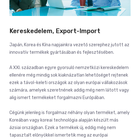
Kereskedelem, Export-Import
Japán, Korea és Kína napjainkra vezető szerephez jutott az
innovatív termékek gyártásában és fejlesztésében.
A XXI. században egyre gyorsuló nemzetközi kereskedelem
ellenére még mindig sok kiaknázatlan lehetőséget rejtenek
ezek a távol-keleti országok az olyan európai vállakozások
számára, amelyek szeretnének addig még nem látott vagy
alig ismert termékeket forgalmazni Európában.
Cégünk jelenleg is forgalmaz néhány olyan terméket, amely
Koreában vagy koreai technológia alapján készült más
ázsiai országban. Ezek a termékek új, eddig még nem
tapasztalt előnyökkel ismertetik meg az európai