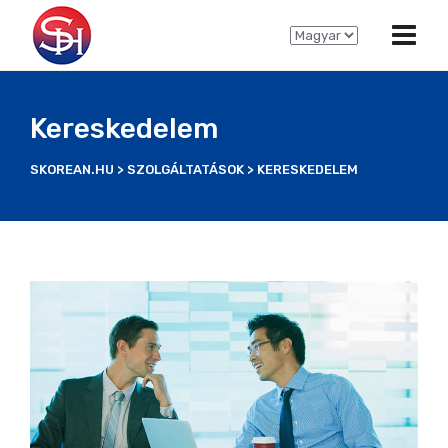
C
h
o
o
Kereskedelem
s
e
SKOREAN.HU
>
SZOLGÁLTATÁSOK
>
KERESKEDELEM
a
l
a
n
g
u
a
g
e